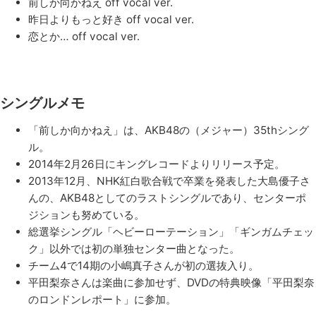
前しか向かねえ off vocal ver.
昨日よりもっと好き off vocal ver.
恋とか… off vocal ver.
シングルメモ
「前しか向かねえ」は、AKB48の（メジャー）35thシング
ル。
2014年2月26日にキングレコードよりリリース予定。
2013年12月、NHK紅白歌合戦で卒業を発表した大島優子さ
んの、AKB48としてのラストシングルであり、センターポ
ジションも努めている。
総選挙シングル「ヘビーローテーション」「ギンガムチェッ
ク」以外では初の単独センター曲となった。
チーム4で14期の小嶋真子さんが初の選抜入り。
平田梨奈さんは楽曲に参加せず、DVDの特典映像「平田梨奈
のロンドンレポート」に参加。