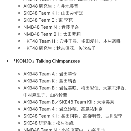
AKB48 研究生：向井地美音
SKE48 Taem KⅡ：山田みずほ
SKE48 Team E：東 李苑
NMB48 Team N：近藤里奈
NMB48 Team BⅡ：太田夢莉
HKT48 Team H：穴井千尋、多田愛佳、本村碧唯
HKT48 研究生：秋吉優花、矢吹奈子
「KONJO」Talking Chimpanzees
AKB48 Team A：岩田華怜
AKB48 Team K：島田晴香
AKB48 Team B：岩佐美咲、梅田彩佳、大家志津香、
中村麻里子、山内鈴蘭
AKB48 Team B／SKE48 Team KⅡ：大場美奈
AKB48 Team 4：岩立沙穂、髙島祐利奈
SKE48 Team KⅡ：柴田阿弥、高柳明音、古川愛李
SKE48 研究生：松村香織
NMB48 Team N：小笠原茉由、小谷里歩