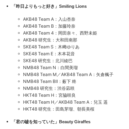
「昨日よりもっと好き」Smiling Lions
AKB48 Team A：入山杏奈
AKB48 Team B：加藤玲奈
AKB48 Team 4：岡田奈々、西野未姫
AKB48 研究生：大和田南那
SKE48 Team S：木﨑ゆりあ
SKE48 Team E：木本花音
SKE48 研究生：北川綾巴
NMB48 Team N：白間美瑠
NMB48 Team M／AKB48 Team A：矢倉楓子
NMB48 Team BⅡ：薮下 柊
NMB48 研究生：渋谷凪咲
HKT48 Team H：宮脇咲良
HKT48 Team H／AKB48 Team A：兒玉 遥
HKT48 研究生：田島芽瑠、朝長美桜
「君の嘘を知っていた」Beauty Giraffes