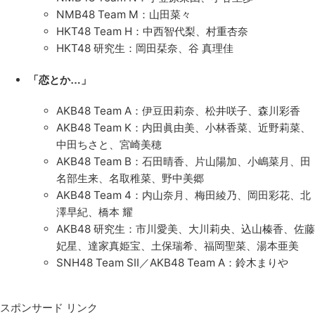
NMB48 Team M：山田菜々
HKT48 Team H：中西智代梨、村重杏奈
HKT48 研究生：岡田栞奈、谷 真理佳
「恋とか…」
AKB48 Team A：伊豆田莉奈、松井咲子、森川彩香
AKB48 Team K：内田眞由美、小林香菜、近野莉菜、
中田ちさと、宮崎美穂
AKB48 Team B：石田晴香、片山陽加、小嶋菜月、田
名部生来、名取稚菜、野中美郷
AKB48 Team 4：内山奈月、梅田綾乃、岡田彩花、北
澤早紀、橋本 耀
AKB48 研究生：市川愛美、大川莉央、込山榛香、佐藤
妃星、達家真姫宝、土保瑞希、福岡聖菜、湯本亜美
SNH48 Team SⅡ／AKB48 Team A：鈴木まりや
スポンサード リンク