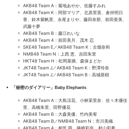
AKB48 Team A：菊地あやか、佐藤すみれ
AKB48 Team K：阿部マリア、北原里英、倉持明日
香、鈴木紫帆里、永尾まりや、藤田奈那、前田亜美、
武藤十夢
AKB48 Team B：藤江れいな
AKB48 Team 4：前田美月、茂木 忍
SKE48 Team E／AKB48 Team K：古畑奈和
NMB48 Team N：上西 恵、吉田朱里
HKT48 Team H：松岡菜摘、森保まどか
JKT48 Team J／AKB48 Team K：野澤玲奈
JKT48 Team J／AKB48 Team B：高城亜樹
「秘密のダイアリー」Baby Elephants
AKB48 Team A：大島涼花、小林茉里奈、佐々木優佳
里、高橋朱里、田野優花
AKB48 Team B：大森美優、竹内美宥
AKB48 Team B／NMB48 Team N：市川美織
AKB48 Team 4：相笠 萌、篠崎彩奈、村山彩希