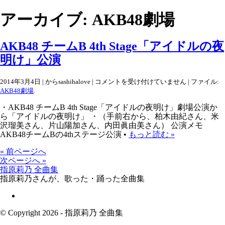
アーカイブ: AKB48劇場
AKB48 チームB 4th Stage「アイドルの夜
明け」公演
AKB48
2014年3月4日 | からsashihalove |
コメントを受け付けていません
| ファイル:
チ
AKB48劇場
.
ー
ム
・AKB48 チームB 4th Stage「アイドルの夜明け」劇場公演か
B
4th
ら「アイドルの夜明け」 ・（手前右から、柏木由紀さん、米
Stage「ア
沢瑠美さん、片山陽加さん、内田眞由美さん） 公演メモ
イ
AKB48チームBの4thステージ公演 •
もっと読む »
ド
ル
の
« 前ページへ
夜
次ページへ »
明
指原莉乃 全曲集
け」
指原莉乃さんが、歌った・踊った全曲集
公
演
は
© Copyright 2026 - 指原莉乃 全曲集